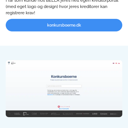
I får som kunde hos BELLA jeres helt egen kreditorportal
(med eget logo og design) hvor jeres kreditorer kan
registrere krav!
konkursboerne.dk